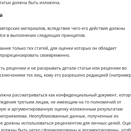
татьи должна быть изложена.
ий
авторских материалов, вследствие чего его действия должны
йся в выполнении следующих принципов.
ние только тех статей, для оценки которых он обладает
 прорецензировать своевременно.
ь рецензии и не раскрывать детали статьи или рецензии во
сключением тех лиц, кому это разрешено редакцией (например
должна рассматриваться как конфиденциальный документ, кото
суждения третьим лицам, не имеющим на то полномочий от
вную и аргументированную оценку изложенным результатам
 неприемлема. Неопубликованные данные, полученные из
не должны использоваться рецензентом для личных целей. Оце
 должны быть четко сформулированы и аргументированы, что