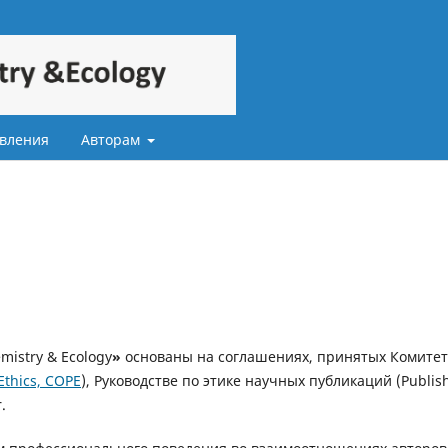
вления
Авторам
istry & Ecology
»
основаны на соглашениях, принятых Комите
Ethics, COPE
), Руководстве по этике научных публикаций (Publis
.