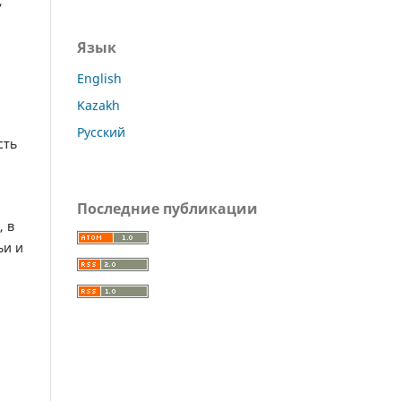
,
Язык
English
Kazakh
я
Русский
сть
Последние публикации
, в
ьи и