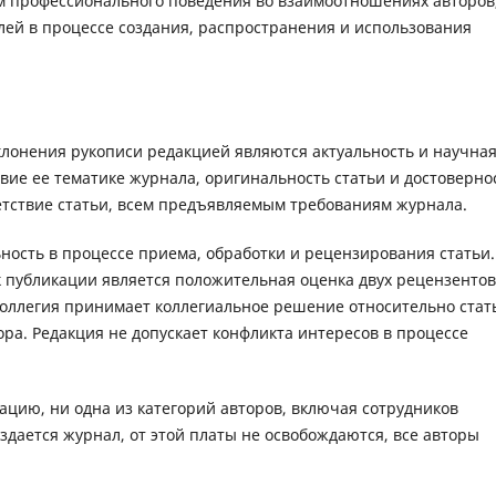
м профессионального поведения во взаимоотношениях авторов
елей в процессе создания, распространения и использования
лонения рукописи редакцией являются актуальность и научна
вие ее тематике журнала, оригинальность статьи и достоверно
етствие статьи, всем предъявляемым требованиям журнала.
ость в процессе приема, обработки и рецензирования статьи.
 публикации является положительная оценка двух рецензентов
коллегия принимает коллегиальное решение относительно стат
ора. Редакция не допускает конфликта интересов в процессе
ацию, ни одна из категорий авторов, включая сотрудников
здается журнал, от этой платы не освобождаются, все авторы