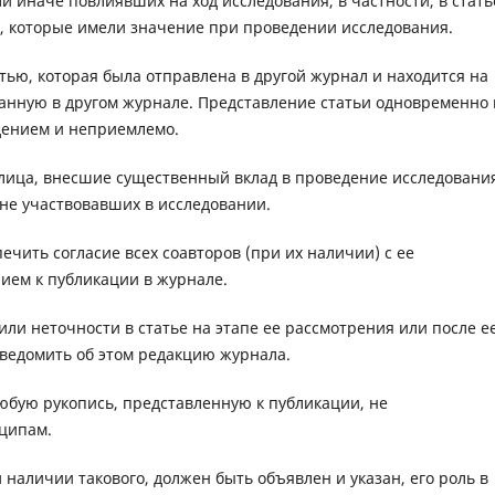
ли иначе повлиявших на ход исследования, в частности, в стать
, которые имели значение при проведении исследования.
тью, которая была отправлена в другой журнал и находится на
ванную в другом журнале. Представление статьи одновременно 
дением и неприемлемо.
лица, внесшие существенный вклад в проведение исследовани
 не участвовавших в исследовании.
чить согласие всех соавторов (при их наличии) с ее
ием к публикации в журнале.
ли неточности в статье на этапе ее рассмотрения или после е
уведомить об этом редакцию журнала.
любую рукопись, представленную к публикации, не
ципам.
наличии такового, должен быть объявлен и указан, его роль в