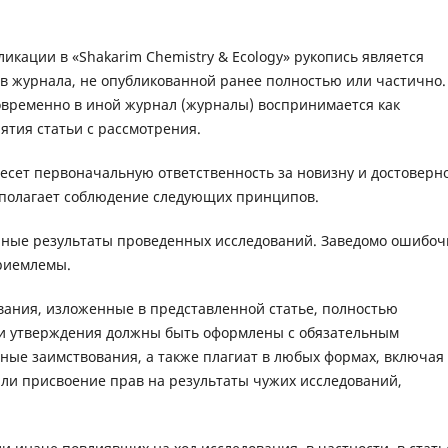
икации в «Shakarim Chemistry & Ecology» рукопись является
в журнала, не опубликованной ранее полностью или частично.
овременно в иной журнал (журналы) воспринимается как
ятия статьи с рассмотрения.
 несет первоначальную ответственность за новизну и достоверн
едполагает соблюдение следующих принципов.
рные результаты проведенных исследований. Заведомо ошибо
риемлемы.
вания, изложенные в представленной статье, полностью
и утверждения должны быть оформлены с обязательным
ные заимствования, а также плагиат в любых формах, включая
и присвоение прав на результаты чужих исследований,